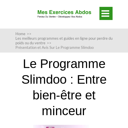

Home
>>
Les meilleurs programmes et guides en ligne pour perdre du
poids ou du ventre
>>
Présentation et Avis Sur Le Programme Slimdoo
Le Programme
Slimdoo : Entre
bien-être et
minceur